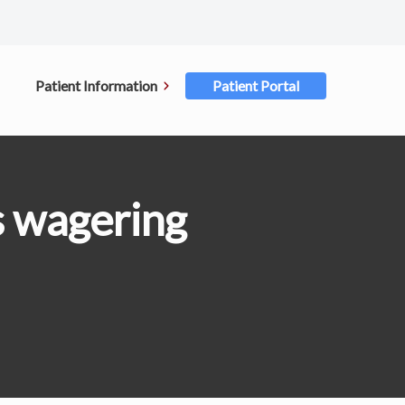
Patient Information
Patient Portal
ent Forms
s wagering
rance
ments
ellations
ster for Portal