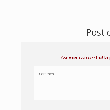
Post
Your email address will not be 