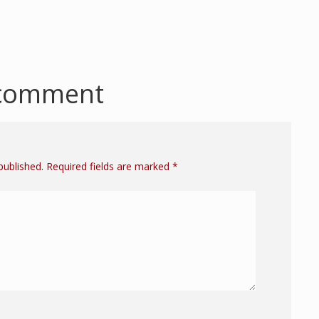
 comment
published. Required fields are marked *