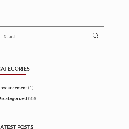
CATEGORIES
nnouncement
(1)
ncategorized
(83)
LATEST POSTS